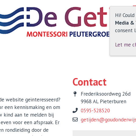
Hi! Could
Media & 
consent l
Let me c
Contact
Frederiksoordweg 26d
 de website geïnteresseerd?
9968 AL Pieterburen
oor een kennismaking en om
0595-528520
w kind aan te melden bij
getijden@goudonderwijs
 even voor een afspraak. Er
en rondleiding door de