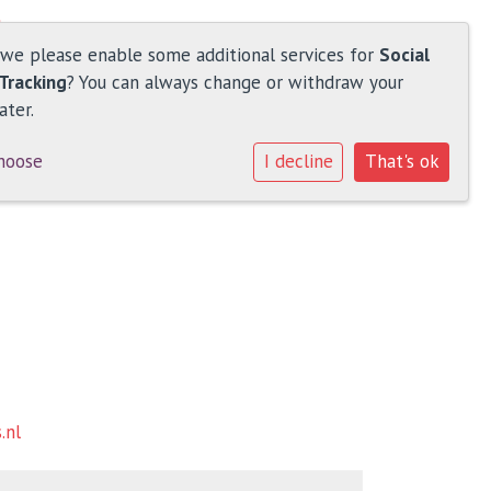
 we please enable some additional services for
Social
Tracking
? You can always change or withdraw your
ater.
hoose
I decline
That's ok
.nl